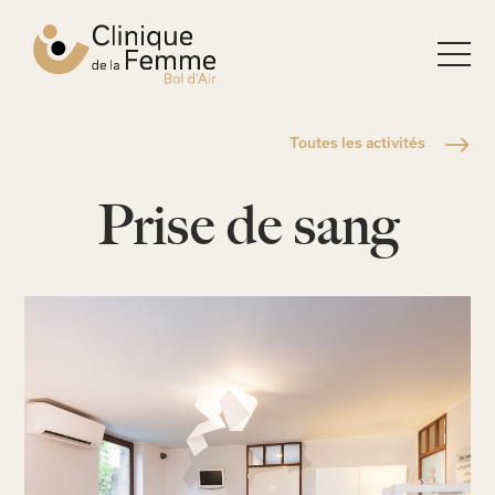
Navigation
Aller
principale
vers
la
page
d'accueil
Toutes les activités
La
Prise de sang
clinique
de
la
femme
-