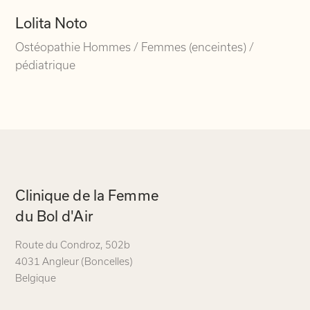
Lolita Noto
Ostéopathie Hommes / Femmes (enceintes) /
pédiatrique
Navigation
Clinique de la Femme
secondaire
du Bol d'Air
Route du Condroz
,
502b
4031 Angleur (Boncelles)
Belgique